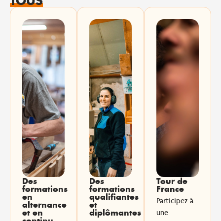
TOUS
Des
Des
Tour de
formations
formations
France
en
qualifiantes
Participez à
alternance
et
et en
diplômantes
une
continu