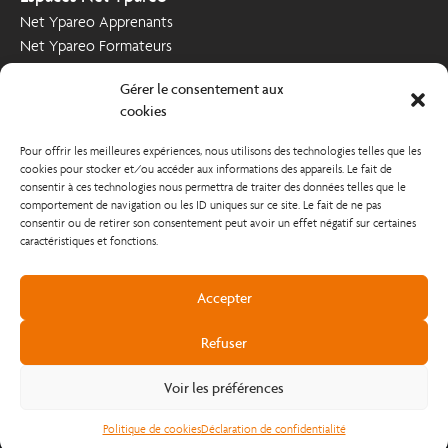
Net Ypareo Apprenants
Net Ypareo Formateurs
Net Ypareo Entreprises
Gérer le consentement aux
Nous contacter
cookies
Demande d’informations
Pour offrir les meilleures expériences, nous utilisons des technologies telles que les
Poser votre candidature
cookies pour stocker et/ou accéder aux informations des appareils. Le fait de
Nous soutenir
consentir à ces technologies nous permettra de traiter des données telles que le
comportement de navigation ou les ID uniques sur ce site. Le fait de ne pas
Comment nous soutenir ?
consentir ou de retirer son consentement peut avoir un effet négatif sur certaines
caractéristiques et fonctions.
Accepter
Refuser
Copyright @2023
Voir les préférences
Mentions légales et Conditions Générales d'Utilisation
Politique de confidentialité
Politique de cookies
Déclaration de confidentialité