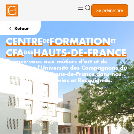
Se préinscrire
Retour
CENTRE
FORMATION
DE
ET
CFA
HAUTS-DE-FRANCE
DES
Formez-vous aux métiers d’art et du
bâtiment à l'Université des Compagnons du
Tour de France Hauts-de-France dans nos
sites d'Arras, Fourmies et Recquignies.